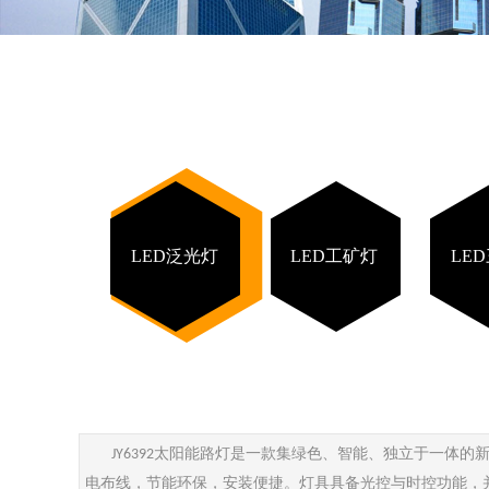
LED泛光灯
LED工矿灯
LE
太阳能路灯是一款集绿色、智能、独立于一体的
JY6392
电布线，节能环保，安装便捷。灯具具备光控与时控功能，