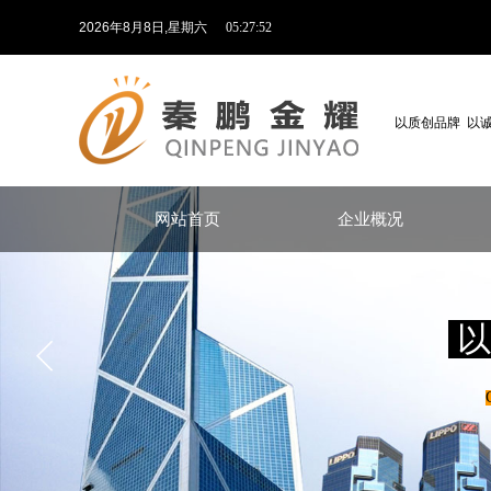
2026
年
8
月
8
日
,星期六
05:27:52
以质创品牌 以
网站首页
企业概况
以