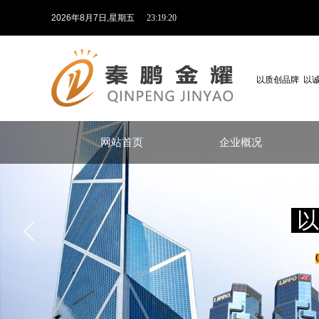
2026
年
8
月
7
日
,星期五
23:19:21
以质创品牌 以
网站首页
企业概况
以