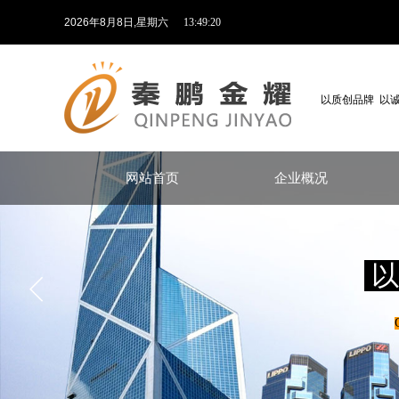
2026
年
8
月
8
日
,星期六
13:49:20
以质创品牌 以
网站首页
企业概况
以