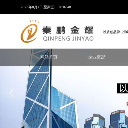
2026
年
8
月
7
日
,星期五
06:02:48
以质创品牌 以
网站首页
企业概况
以